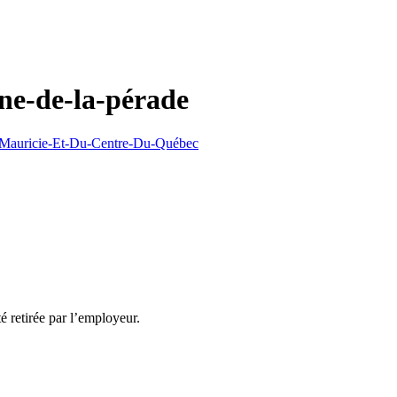
nne-de-la-pérade
La Mauricie-Et-Du-Centre-Du-Québec
té retirée par l’employeur.