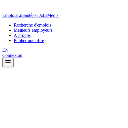
EmploisEnSanté
par JobsMedia
Recherche d'emplois
Meilleurs employeurs
À propos
Publier une offre
EN
Connexion