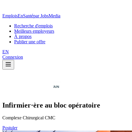
EmploisEnSanté
par JobsMedia
Recherche d'emplois
Meilleurs employeurs
À propos
Publier une offre
EN
Connexion
Infirmier·ère au bloc opératoire
Complexe Chirurgical CMC
Postuler