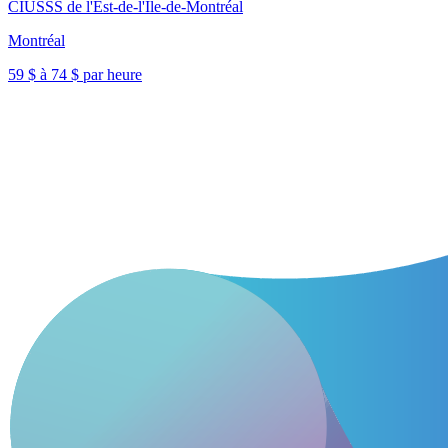
CIUSSS de l'Est-de-l'Île-de-Montréal
Montréal
59 $ à 74 $ par heure