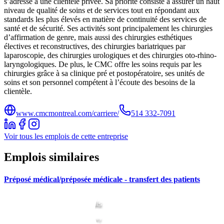
s’adresse à une clientèle privée. Sa priorité consiste à assurer un haut
niveau de qualité de soins et de services tout en répondant aux
standards les plus élevés en matière de continuité des services de
santé et de sécurité. Ses activités sont principalement les chirurgies
d’affirmation de genre, mais aussi des chirurgies esthétiques
électives et reconstructives, des chirurgies bariatriques par
laparoscopie, des chirurgies urologiques et des chirurgies oto-rhino-
laryngologiques. De plus, le CMC offre les soins requis par les
chirurgies grâce à sa clinique pré et postopératoire, ses unités de
soins et son personnel compétent à l’écoute des besoins de la
clientèle.
www.cmcmontreal.com/carriere/
514 332-7091
Voir tous les emplois de cette entreprise
Emplois similaires
Préposé médical/préposée médicale - transfert des patients