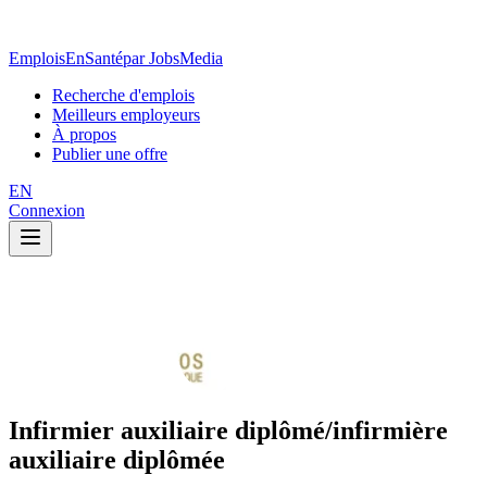
EmploisEnSanté
par JobsMedia
Recherche d'emplois
Meilleurs employeurs
À propos
Publier une offre
EN
Connexion
Infirmier auxiliaire diplômé/infirmière
auxiliaire diplômée