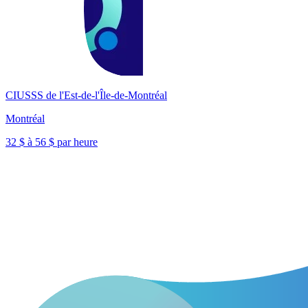
CIUSSS de l'Est-de-l'Île-de-Montréal
Montréal
32 $ à 56 $ par heure