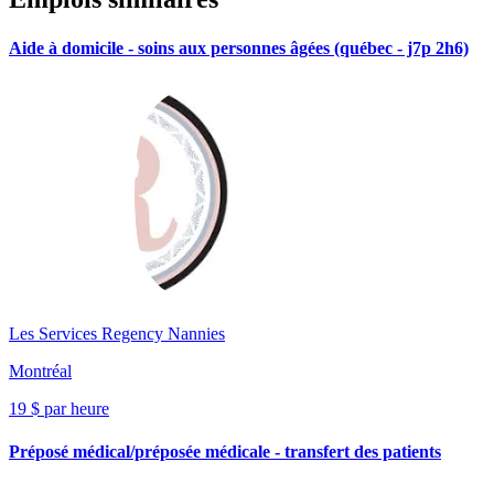
Aide à domicile - soins aux personnes âgées (québec - j7p 2h6)
Les Services Regency Nannies
Montréal
19 $ par heure
Préposé médical/préposée médicale - transfert des patients