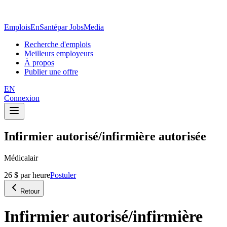
EmploisEnSanté
par JobsMedia
Recherche d'emplois
Meilleurs employeurs
À propos
Publier une offre
EN
Connexion
Infirmier autorisé/infirmière autorisée
Médicalair
26 $ par heure
Postuler
Retour
Infirmier autorisé/infirmière