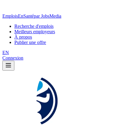
EmploisEnSanté
par JobsMedia
Recherche d'emplois
Meilleurs employeurs
À propos
Publier une offre
EN
Connexion