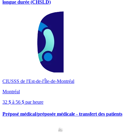
longue durée (CHSLD)
CIUSSS de l'Est-de-l'Île-de-Montréal
Montréal
32 $ à 56 $ par heure
Préposé médical/préposée médicale - transfert des patients