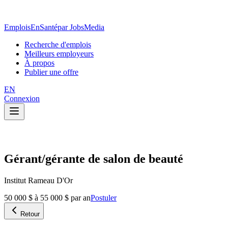
EmploisEnSanté
par JobsMedia
Recherche d'emplois
Meilleurs employeurs
À propos
Publier une offre
EN
Connexion
Gérant/gérante de salon de beauté
Institut Rameau D'Or
50 000 $ à 55 000 $ par an
Postuler
Retour