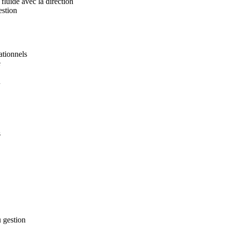
fluide avec la direction
estion
ationnels
e
n
s
u gestion