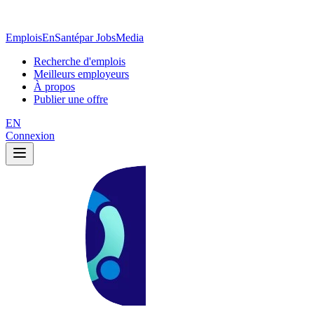
EmploisEnSanté
par JobsMedia
Recherche d'emplois
Meilleurs employeurs
À propos
Publier une offre
EN
Connexion