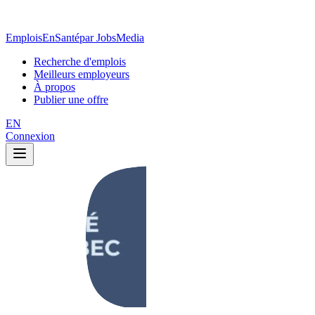
EmploisEnSanté
par JobsMedia
Recherche d'emplois
Meilleurs employeurs
À propos
Publier une offre
EN
Connexion