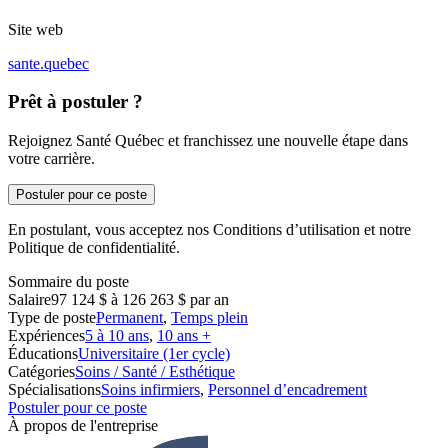
Site web
sante.quebec
Prêt à postuler ?
Rejoignez Santé Québec et franchissez une nouvelle étape dans
votre carrière.
Postuler pour ce poste
En postulant, vous acceptez nos Conditions d’utilisation et notre
Politique de confidentialité.
Sommaire du poste
Salaire
97 124 $ à 126 263 $ par an
Type de poste
Permanent
,
Temps plein
Expériences
5 à 10 ans
,
10 ans +
Éducations
Universitaire (1er cycle)
Catégories
Soins / Santé / Esthétique
Spécialisations
Soins infirmiers
,
Personnel d’encadrement
Postuler pour ce poste
À propos de l'entreprise