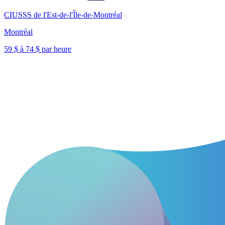
CIUSSS de l'Est-de-l'Île-de-Montréal
Montréal
59 $ à 74 $ par heure