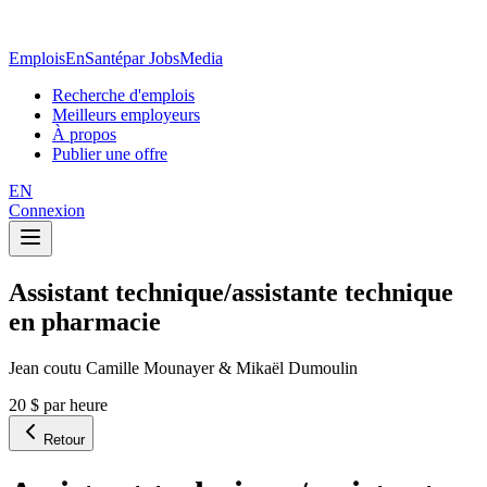
EmploisEnSanté
par JobsMedia
Recherche d'emplois
Meilleurs employeurs
À propos
Publier une offre
EN
Connexion
Assistant technique/assistante technique
en pharmacie
Jean coutu Camille Mounayer & Mikaël Dumoulin
20 $ par heure
Retour