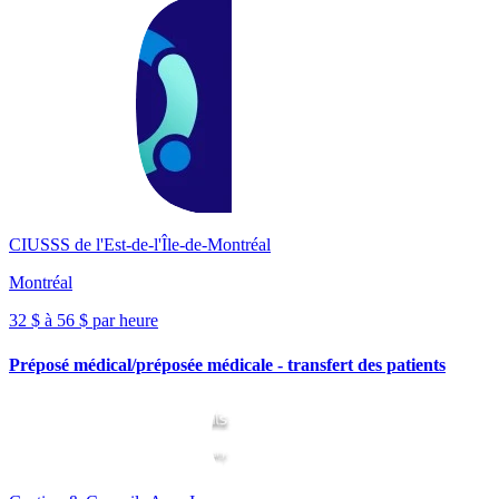
CIUSSS de l'Est-de-l'Île-de-Montréal
Montréal
32 $ à 56 $ par heure
Préposé médical/préposée médicale - transfert des patients