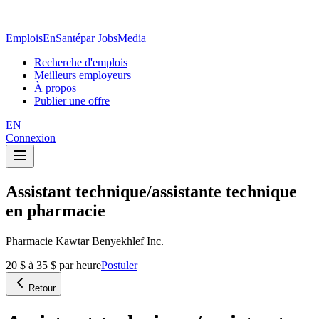
EmploisEnSanté
par JobsMedia
Recherche d'emplois
Meilleurs employeurs
À propos
Publier une offre
EN
Connexion
Assistant technique/assistante technique
en pharmacie
Pharmacie Kawtar Benyekhlef Inc.
20 $ à 35 $ par heure
Postuler
Retour