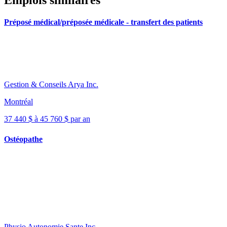
Préposé médical/préposée médicale - transfert des patients
Gestion & Conseils Arya Inc.
Montréal
37 440 $ à 45 760 $ par an
Ostéopathe
Physio Autonomie Sante Inc.