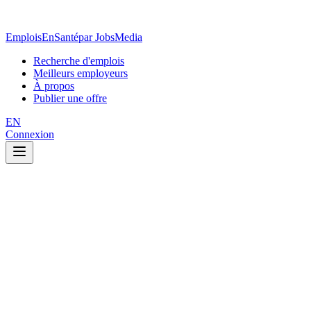
EmploisEnSanté
par JobsMedia
Recherche d'emplois
Meilleurs employeurs
À propos
Publier une offre
EN
Connexion