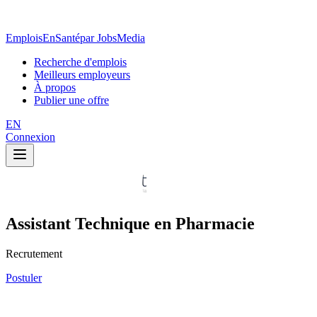
EmploisEnSanté
par JobsMedia
Recherche d'emplois
Meilleurs employeurs
À propos
Publier une offre
EN
Connexion
Assistant Technique en Pharmacie
Recrutement
Postuler