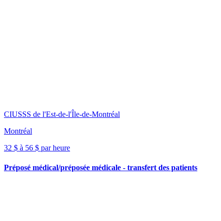
CIUSSS de l'Est-de-l'Île-de-Montréal
Montréal
32 $ à 56 $ par heure
Préposé médical/préposée médicale - transfert des patients