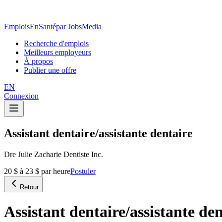
EmploisEnSanté
par JobsMedia
Recherche d'emplois
Meilleurs employeurs
À propos
Publier une offre
EN
Connexion
Assistant dentaire/assistante dentaire
Dre Julie Zacharie Dentiste Inc.
20 $ à 23 $ par heure
Postuler
Retour
Assistant dentaire/assistante den