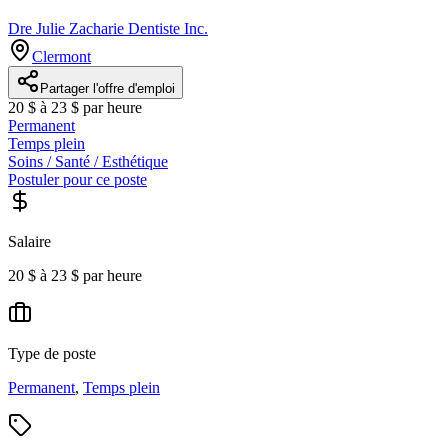
Dre Julie Zacharie Dentiste Inc.
Clermont
Partager l'offre d'emploi
20 $ à 23 $ par heure
Permanent
Temps plein
Soins / Santé / Esthétique
Postuler pour ce poste
Salaire
20 $ à 23 $ par heure
Type de poste
Permanent
,
Temps plein