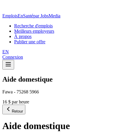
EmploisEnSanté
par JobsMedia
Recherche d'emplois
Meilleurs employeurs
À propos
Publier une offre
EN
Connexion
Aide domestique
Fawa - 75268 5966
16 $ par heure
Retour
Aide domestique