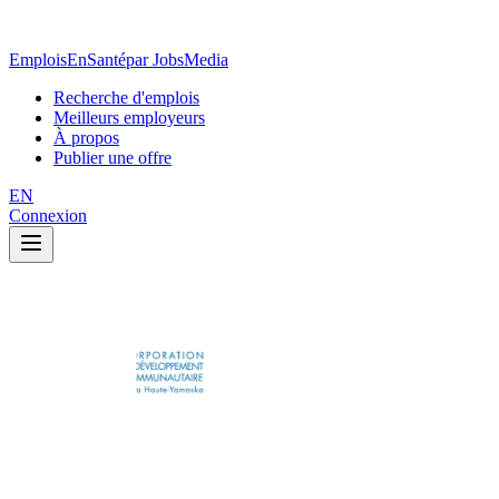
EmploisEnSanté
par JobsMedia
Recherche d'emplois
Meilleurs employeurs
À propos
Publier une offre
EN
Connexion