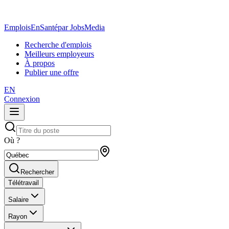
EmploisEnSanté
par JobsMedia
Recherche d'emplois
Meilleurs employeurs
À propos
Publier une offre
EN
Connexion
Où ?
Rechercher
Télétravail
Salaire
Rayon