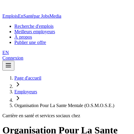
EmploisEnSanté
par JobsMedia
Recherche d'emplois
Meilleurs employeurs
À propos
Publier une offre
EN
Connexion
Page d'accueil
Employeurs
Organisation Pour La Sante Mentale (O.S.M.O.S.E.)
Carrière en santé et services sociaux chez
Organisation Pour La Sante