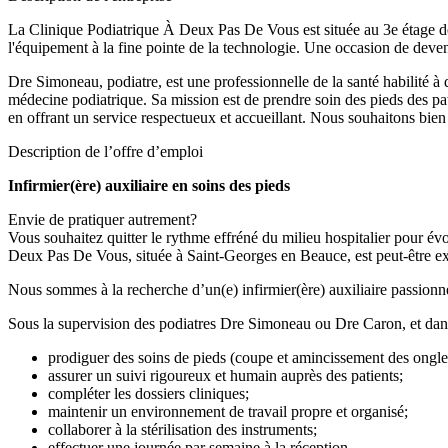
La Clinique Podiatrique À Deux Pas De Vous est située au 3e étage de
l'équipement à la fine pointe de la technologie. Une occasion de deven
Dre Simoneau, podiatre, est une professionnelle de la santé habilité à d
médecine podiatrique. Sa mission est de prendre soin des pieds des pat
en offrant un service respectueux et accueillant. Nous souhaitons bien d
Description de l’offre d’emploi
Infirmier(ère) auxiliaire en soins des pieds
Envie de pratiquer autrement?
Vous souhaitez quitter le rythme effréné du milieu hospitalier pour é
Deux Pas De Vous, située à Saint-Georges en Beauce, est peut-être e
Nous sommes à la recherche d’un(e) infirmier(ère) auxiliaire passionné(
Sous la supervision des podiatres Dre Simoneau ou Dre Caron, et dans 
prodiguer des soins de pieds (coupe et amincissement des ongles
assurer un suivi rigoureux et humain auprès des patients;
compléter les dossiers cliniques;
maintenir un environnement de travail propre et organisé;
collaborer à la stérilisation des instruments;
effectuer une journée par semaine à la réception.