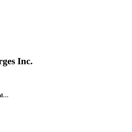
ges Inc.
ied…