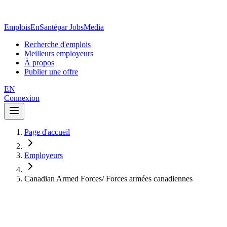
EmploisEnSanté
par JobsMedia
Recherche d'emplois
Meilleurs employeurs
À propos
Publier une offre
EN
Connexion
Page d'accueil
Employeurs
Canadian Armed Forces/ Forces armées canadiennes