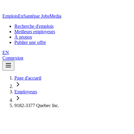
EmploisEnSanté
par JobsMedia
Recherche d'emplois
Meilleurs employeurs
À propos
Publier une offre
EN
Connexion
Page d'accueil
Employeurs
9182-3377 Quebec Inc.