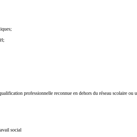
iques;
ël;
ualification professionnelle reconnue en dehors du réseau scolaire ou uni
vail social