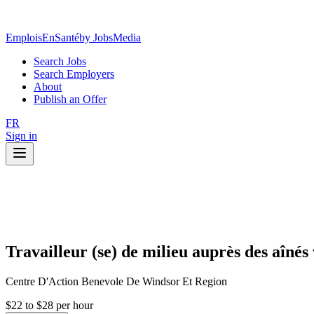
EmploisEnSanté
by JobsMedia
Search Jobs
Search Employers
About
Publish an Offer
FR
Sign in
Travailleur (se) de milieu auprès des aînés
Centre D'Action Benevole De Windsor Et Region
$22 to $28 per hour