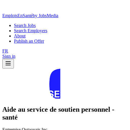
EmploisEnSanté
by JobsMedia
Search Jobs
Search Employers
About
Publish an Offer
FR
Sign in
Aide au service de soutien personnel -
santé
Entremise Outaouais Inc.