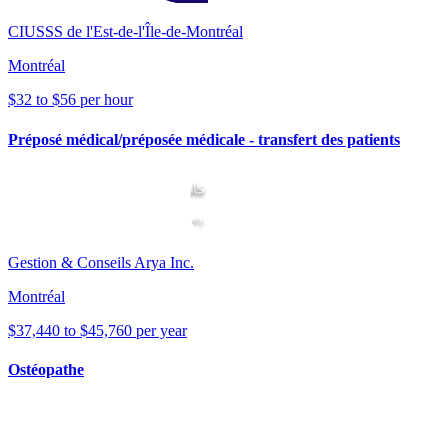
CIUSSS de l'Est-de-l'Île-de-Montréal
Montréal
$32 to $56 per hour
Préposé médical/préposée médicale - transfert des patients
Gestion & Conseils Arya Inc.
Montréal
$37,440 to $45,760 per year
Ostéopathe